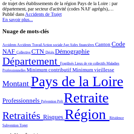
de trajet des établissements de la région Pays de la Loire : par
département, par secteur d'activité (codes NAF agrégés),…
Publié dans
Accidents de Trajet
En savoir plus...
Nuage de mots-clés
Code
Canton
Accidents
Accidents Travail
Action sociale
Age
Aides financières
NAF
CTN
Démographie
Collective
Décès
Département
Fragilisés
Lieux de vie collectifs
Maladies
Minimum contributif
Minimum vieillesse
Professionnelles
Pays de la Loire
Montant
Retraite
Professionnels
Prévention
Prêt
Région
Retraités
Risques
Résidence
Subvention
Trajet