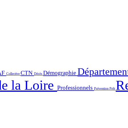
Départemen
AF
CTN
Démographie
Collective
Décès
e la Loire
Re
Professionnels
Prévention
Prêt