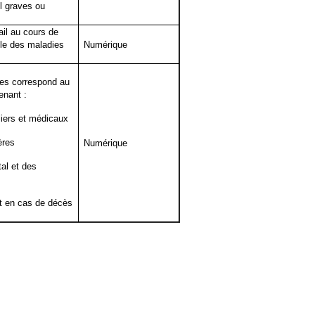
il graves ou
ail au cours de
ble des maladies
Numérique
les correspond au
enant :
liers et médicaux
ères
Numérique
al et des
it en cas de décès