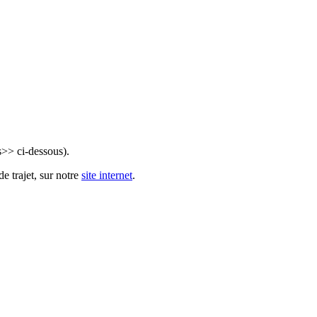
s>> ci-dessous).
e trajet, sur notre
site internet
.