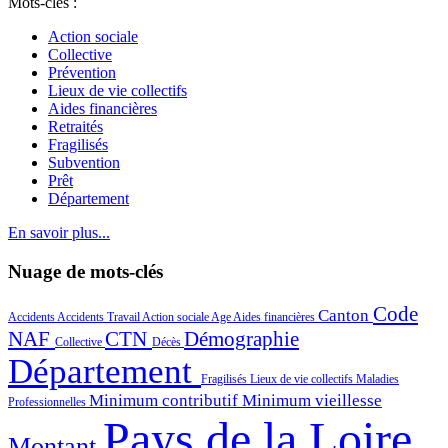
Mots-clés :
Action sociale
Collective
Prévention
Lieux de vie collectifs
Aides financières
Retraités
Fragilisés
Subvention
Prêt
Département
En savoir plus...
Nuage de mots-clés
Code
Canton
Accidents
Accidents Travail
Action sociale
Age
Aides financières
NAF
CTN
Démographie
Collective
Décès
Département
Fragilisés
Lieux de vie collectifs
Maladies
Minimum contributif
Minimum vieillesse
Professionnelles
Pays de la Loire
Montant