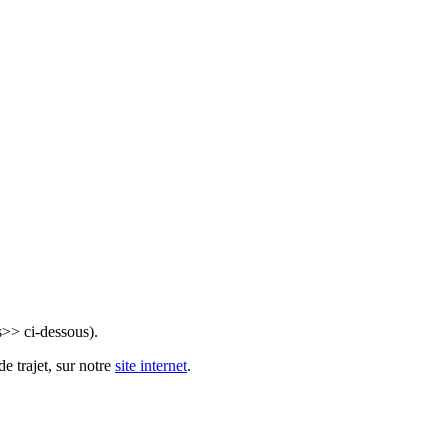
s>> ci-dessous).
e trajet, sur notre
site internet
.