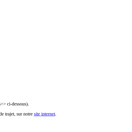
s>> ci-dessous).
e trajet, sur notre
site internet
.