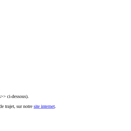
s>> ci-dessous).
e trajet, sur notre
site internet
.