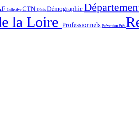
Départemen
AF
CTN
Démographie
Collective
Décès
e la Loire
Re
Professionnels
Prévention
Prêt