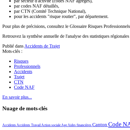
par secteur d'activité (codes NAF agrégés),
par codes NAF détaillés,
par CTN (Comité Technique National),
pour les accidents "risque routier", par département.
Pour plus de précisions, consultez le Glossaire Risques Professionne
Retrouvez la synthèse annuelle de l'analyse des statistiques régionales 
Publié dans
Accidents de Trajet
Mots-clés :
Risques
Professionnels
Accidents
Trajet
CTN
Code NAF
En savoir plus...
Nuage de mots-clés
Code N
Canton
Accidents
Accidents Travail
Action sociale
Age
Aides financières