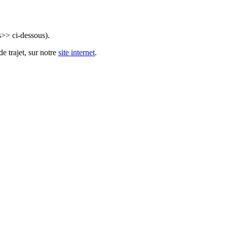
s>> ci-dessous).
e trajet, sur notre
site internet
.