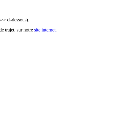
s>> ci-dessous).
e trajet, sur notre
site internet
.