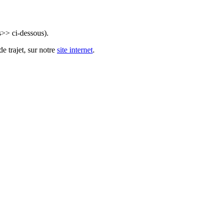
s>> ci-dessous).
e trajet, sur notre
site internet
.