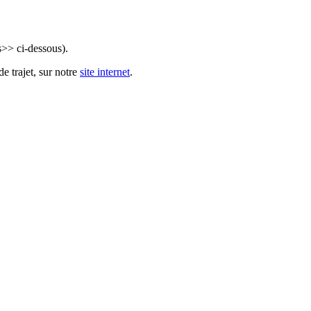
s>> ci-dessous).
e trajet, sur notre
site internet
.