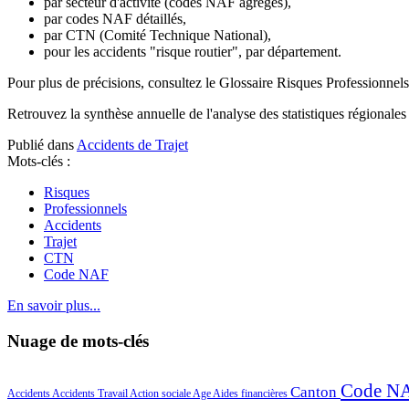
par secteur d'activité (codes NAF agrégés),
par codes NAF détaillés,
par CTN (Comité Technique National),
pour les accidents "risque routier", par département.
Pour plus de précisions, consultez le Glossaire Risques Professionne
Retrouvez la synthèse annuelle de l'analyse des statistiques régionales 
Publié dans
Accidents de Trajet
Mots-clés :
Risques
Professionnels
Accidents
Trajet
CTN
Code NAF
En savoir plus...
Nuage de mots-clés
Code N
Canton
Accidents
Accidents Travail
Action sociale
Age
Aides financières