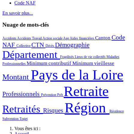
Code NAF
En savoir plus...
Nuage de mots-clés
Code
Canton
Accidents
Accidents Travail
Action sociale
Age
Aides financières
NAF
CTN
Démographie
Collective
Décès
Département
Fragilisés
Lieux de vie collectifs
Maladies
Minimum contributif
Minimum vieillesse
Professionnelles
Pays de la Loire
Montant
Retraite
Professionnels
Prévention
Prêt
Région
Retraités
Risques
Résidence
Subvention
Trajet
Vous êtes ici :
Accueil