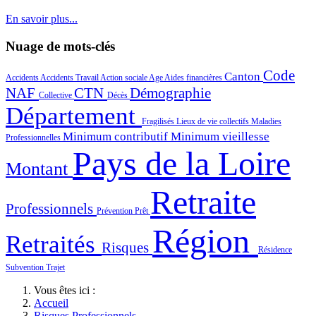
En savoir plus...
Nuage de mots-clés
Code
Canton
Accidents
Accidents Travail
Action sociale
Age
Aides financières
NAF
CTN
Démographie
Collective
Décès
Département
Fragilisés
Lieux de vie collectifs
Maladies
Minimum contributif
Minimum vieillesse
Professionnelles
Pays de la Loire
Montant
Retraite
Professionnels
Prévention
Prêt
Région
Retraités
Risques
Résidence
Subvention
Trajet
Vous êtes ici :
Accueil
Risques Professionnels