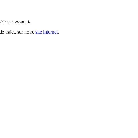
s>> ci-dessous).
e trajet, sur notre
site internet
.