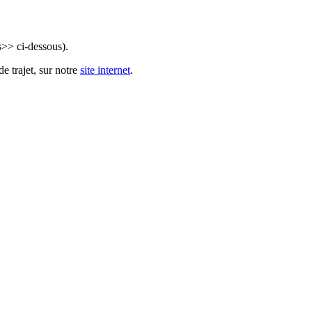
s>> ci-dessous).
e trajet, sur notre
site internet
.