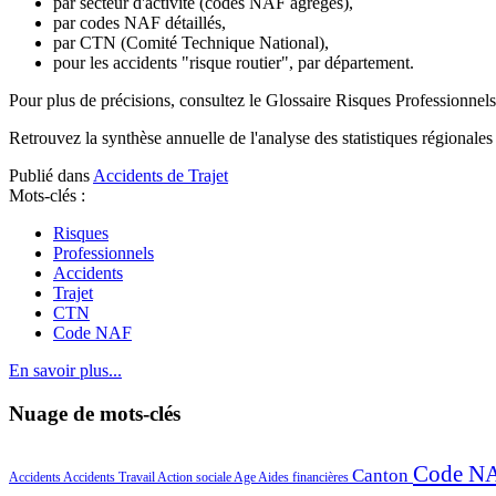
par secteur d'activité (codes NAF agrégés),
par codes NAF détaillés,
par CTN (Comité Technique National),
pour les accidents "risque routier", par département.
Pour plus de précisions, consultez le Glossaire Risques Professionne
Retrouvez la synthèse annuelle de l'analyse des statistiques régionales 
Publié dans
Accidents de Trajet
Mots-clés :
Risques
Professionnels
Accidents
Trajet
CTN
Code NAF
En savoir plus...
Nuage de mots-clés
Code N
Canton
Accidents
Accidents Travail
Action sociale
Age
Aides financières