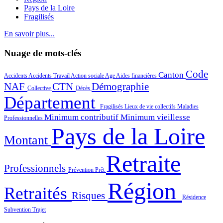
Pays de la Loire
Fragilisés
En savoir plus...
Nuage de mots-clés
Code
Canton
Accidents
Accidents Travail
Action sociale
Age
Aides financières
NAF
CTN
Démographie
Collective
Décès
Département
Fragilisés
Lieux de vie collectifs
Maladies
Minimum contributif
Minimum vieillesse
Professionnelles
Pays de la Loire
Montant
Retraite
Professionnels
Prévention
Prêt
Région
Retraités
Risques
Résidence
Subvention
Trajet