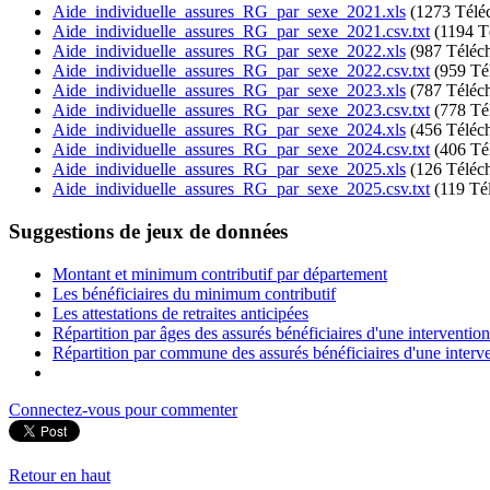
Aide_individuelle_assures_RG_par_sexe_2021.xls
(1273 Télé
Aide_individuelle_assures_RG_par_sexe_2021.csv.txt
(1194 T
Aide_individuelle_assures_RG_par_sexe_2022.xls
(987 Téléc
Aide_individuelle_assures_RG_par_sexe_2022.csv.txt
(959 Té
Aide_individuelle_assures_RG_par_sexe_2023.xls
(787 Téléc
Aide_individuelle_assures_RG_par_sexe_2023.csv.txt
(778 Té
Aide_individuelle_assures_RG_par_sexe_2024.xls
(456 Téléc
Aide_individuelle_assures_RG_par_sexe_2024.csv.txt
(406 Té
Aide_individuelle_assures_RG_par_sexe_2025.xls
(126 Téléc
Aide_individuelle_assures_RG_par_sexe_2025.csv.txt
(119 Té
Suggestions de jeux de données
Montant et minimum contributif par département
Les bénéficiaires du minimum contributif
Les attestations de retraites anticipées
Répartition par âges des assurés bénéficiaires d'une intervention
Répartition par commune des assurés bénéficiaires d'une interve
Connectez-vous pour commenter
Retour en haut