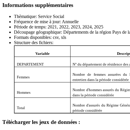
Informations supplémentaires
Thèmatique:
Service Social
Fréquence de mise à jour:
Annuelle
Période de temps:
2021, 2022, 2023, 2024, 2025
Découpage géographique:
Départements de la région Pays de l
Formats disponibles:
csv, xls
Structure des fichiers:
Variable
Descrip
DEPARTEMENT
N° du département de résidence des 
Nombre de femmes assurées du 
Femmes
entretien dans la période considérée
Nombre d'hommes assurés du Régime
Hommes
dans la période considérée
Nombre d'assurés du Régime Général
Total
période considérée
Télécharger les jeux de données :