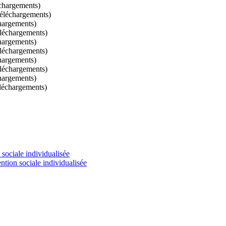
chargements)
éléchargements)
hargements)
léchargements)
hargements)
léchargements)
hargements)
léchargements)
hargements)
léchargements)
 sociale individualisée
ntion sociale individualisée