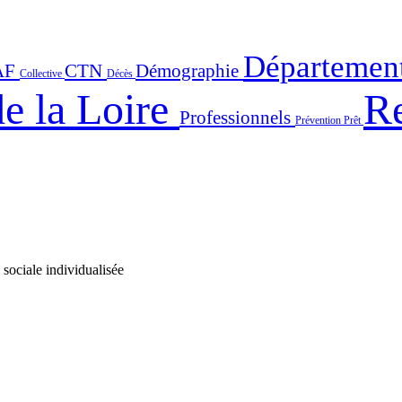
Départemen
AF
CTN
Démographie
Collective
Décès
e la Loire
Re
Professionnels
Prévention
Prêt
 sociale individualisée