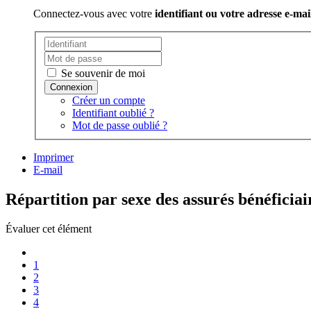
Connectez-vous avec votre
identifiant ou votre adresse e-mai
Se souvenir de moi
Créer un compte
Identifiant oublié ?
Mot de passe oublié ?
Imprimer
E-mail
Répartition par sexe des assurés bénéficiai
Évaluer cet élément
1
2
3
4