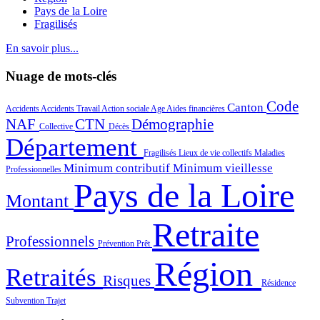
Pays de la Loire
Fragilisés
En savoir plus...
Nuage de mots-clés
Code
Canton
Accidents
Accidents Travail
Action sociale
Age
Aides financières
NAF
CTN
Démographie
Collective
Décès
Département
Fragilisés
Lieux de vie collectifs
Maladies
Minimum contributif
Minimum vieillesse
Professionnelles
Pays de la Loire
Montant
Retraite
Professionnels
Prévention
Prêt
Région
Retraités
Risques
Résidence
Subvention
Trajet