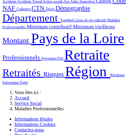
Code
Canton
Accidents
Accidents Travail
Action sociale
Age
Aides financières
NAF
CTN
Démographie
Collective
Décès
Département
Fragilisés
Lieux de vie collectifs
Maladies
Minimum contributif
Minimum vieillesse
Professionnelles
Pays de la Loire
Montant
Retraite
Professionnels
Prévention
Prêt
Région
Retraités
Risques
Résidence
Subvention
Trajet
Vous êtes ici :
Accueil
Service Social
Maladies Professionnelles
Informations légales
Informations Cookies
Contactez-nous